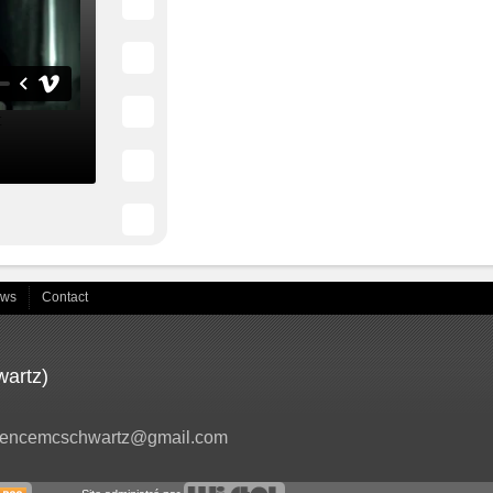
ews
Contact
artz)
encemcschwartz@gmail.com