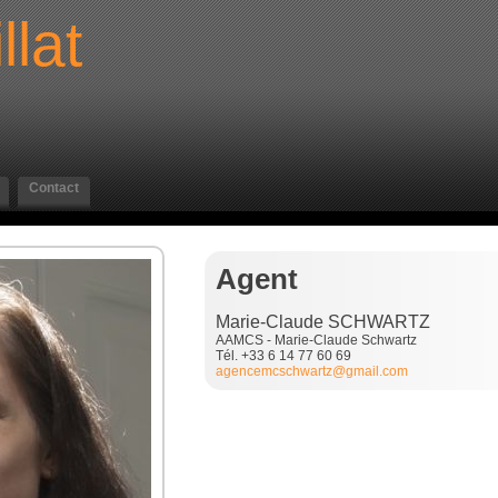
llat
Contact
Agent
Marie-Claude SCHWARTZ
AAMCS - Marie-Claude Schwartz
Tél. +33 6 14 77 60 69
agencemcschwartz@gmail.com