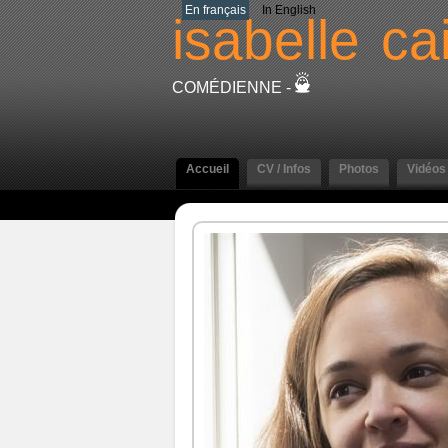
En français
In English
isabelle
cai
COMÉDIENNE -
Accueil
CV / Infos
Photos
Vidéos