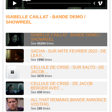
ISABELLE CAILLAT - BANDE DEMO /
SHOWREEL
ISABELLE CAILLAT - BANDE DEMO /
SHOWREEL
See
40204
times
SACHA - SUR ARTE FEVRIER 2022 - DE
LEA F...
See
1996
times
CELLULE DE CRISE - SUR SALTO - DE
JACOB ...
See
3476
times
CELLULE DE CRISE - DE JACOB
BERGER AVEC ...
See
430
times
ALL THAT REMAINS (BANDE ANNONCE
VOSTFR)
See
180
times